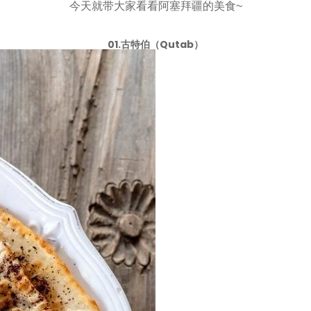
今天就带大家看看阿塞拜疆的美食~
01.古特伯（Qutab）