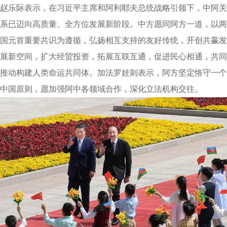
赵乐际表示，在习近平主席和阿利耶夫总统战略引领下，中阿关
系已迈向高质量、全方位发展新阶段。中方愿同阿方一道，以两
国元首重要共识为遵循，弘扬相互支持的友好传统，开创共赢发
展新空间，扩大经贸投资，拓展互联互通，促进民心相通，共同
推动构建人类命运共同体。加法罗娃则表示，阿方坚定恪守一个
中国原则，愿加强阿中各领域合作，深化立法机构交往。