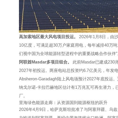
高加索地区最大风电项目投运。
2026年1月8日，由沙
10亿度，可满足超30万户家庭用电，每年减排40万吨
们视中国为全球能源转型进程中的重要战略合作伙伴”
阿联酋
Masdar
多项目组合。
此前Masdar已建成230
2027年初投运。两座电站总投资约6.7亿美元，年发
Absheron-Garadagh陆上风电场预计2027年底投运。
纳戈尔诺-卡拉巴赫地区估计有1万兆瓦可再生潜力，
厂。
里海绿色能源走廊：从资源国到能源枢纽的跃升
2026年4月9日，哈萨克斯坦批准了与阿塞拜疆、
力输送到阿塞拜疆，再经由黑海路线出口欧洲。阿塞