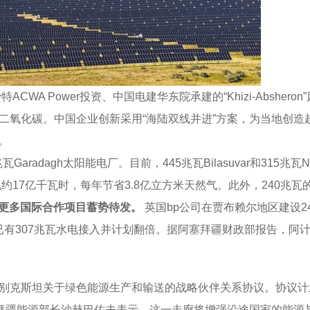
特ACWA Power投资、中国电建华东院承建的“Khizi-Absh
二氧化碳。中国企业创新采用“海陆双线并进”方案，为当地创造超20
。
兆瓦Garadagh太阳能电厂。目前，445兆瓦Bilasuvar和315兆
电约17亿千瓦时，每年节省3.8亿立方米天然气。此外，240兆瓦
更多国际合作项目蓄势待发。
英国bp公司在贾布赖尔地区建设24
已有307兆瓦水电接入并计划翻倍。据阿塞拜疆财政部报告，阿计
乌兹别克斯坦关于绿色能源生产和输送的战略伙伴关系协议。协议
拜疆能源部长沙赫巴佐夫表示，这一走廊将增强沿途国家的能源