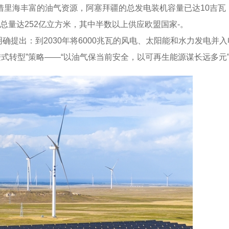
海丰富的油气资源，阿塞拜疆的总发电装机容量已达10吉瓦，较2
出口总量达252亿立方米，其中半数以上供应欧盟国家-。
确提出：到2030年将6000兆瓦的风电、太阳能和水力发电并入电
式转型”策略——“以油气保当前安全，以可再生能源谋长远多元