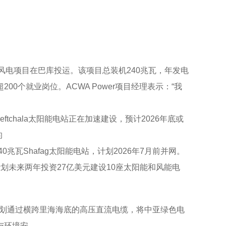
eron”风电项目在巴库投运。该项目总装机240兆瓦，年发电
0个就业岗位。ACWA Power项目经理表示：“我
瓦Neftchala太阳能电站正在加速建设，预计2026年底或
的
0兆瓦Shafag太阳能电站，计划2026年7月前并网。
划未来两年投资27亿美元建设10座太阳能和风能电
计划通过横跨里海海底的高压直流电缆，将中亚绿色电
与环境安