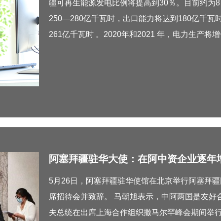
疆可再生能源发电比例将提高到30％。目前约为8
250—280亿千瓦时，出口能力将达到180亿千瓦
261亿千瓦时 。2020年和2021 年，电力生
阿塞拜疆驻华大使：在阿中资企业逐年
5月26日，阿塞拜疆驻华使馆在北京举行阿塞拜
席招待会并致辞。 马朝旭表示，中阿两国是友好
夫总统在出席上海合作组织撒马尔罕峰会期间举行