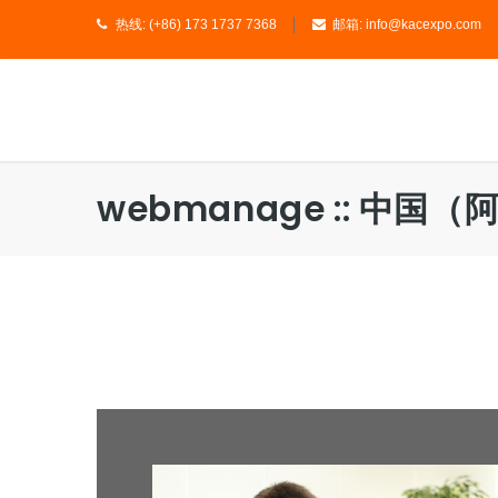
热线:
(+86) 173 1737 7368
邮箱:
info@kacexpo.com
webmanage :: 中