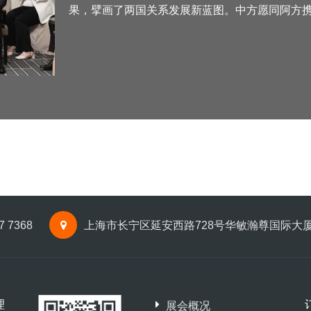
果，擘画了两国关系发展新蓝图。中方愿同阿方
37 7368
上海市长宁区延安西路728号华敏瀚尊国际大厦
理
展会概况